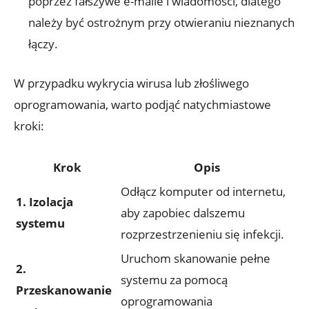
poprzez fałszywe e-maile i wiadomości, dlatego
należy być ostrożnym przy otwieraniu nieznanych
łączy.
W przypadku wykrycia wirusa lub złośliwego
oprogramowania, warto podjąć natychmiastowe
kroki:
Krok
Opis
Odłącz komputer od internetu,
1. Izolacja
aby zapobiec dalszemu
systemu
rozprzestrzenieniu się infekcji.
Uruchom skanowanie pełne
2.
systemu za pomocą
Przeskanowanie
oprogramowania